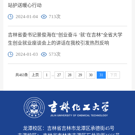
站护送暖心行动
2024-01-04
713
次
吉林省委书记景俊海在“创业奋斗 ‘就’在吉林”全省大学
生创业就业座谈会上的讲话在我校引发热烈反响
2024-01-03
573
次
...
共463条
上页
1
27
28
29
30
31
下页
龙潭校区：吉林省吉林市龙潭区承德街45号