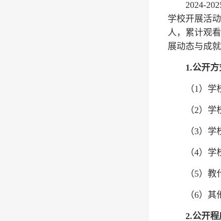
2024
学校开展活动
人，累计观看
展动态与成就
1.
公开方
（1）学
（2）学
（3）学
（4）学
（5）教
（6）其
2.公开程